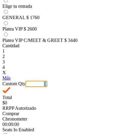
Elige tu entrada
GENERAL
$ 1760
Platea VIP
$ 2600
Platea VIP C/MEET & GREET
$ 3440
Cantidad
1
2
3
4
X
Más
Custom Qty
Total
$0
RRPP Autorizado
Comprar
Chronometer
00:00:00
Seats Io Enabled