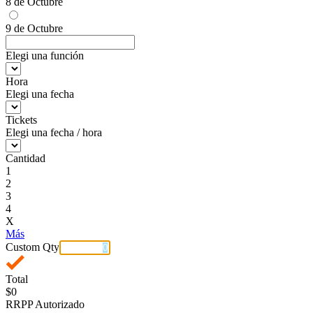
8 de Octubre
9 de Octubre
Elegi una función
Hora
Elegi una fecha
Tickets
Elegi una fecha / hora
Cantidad
1
2
3
4
X
Más
Custom Qty
Total
$0
RRPP Autorizado