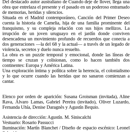
Del destacado autor australiano de Cuando deje de llover, llega una
obra que entrelaza el presente y el pasado en un poderoso entramado
de memorias, heridas y silencios.
Situada en el Madrid contemporáneo, Canción del Primer Deseo
cuenta la historia de Camelia, hija de una familia prominente del
franquismo, y su compleja relación con sus hijos mellizos. La
irrupción de un joven uruguayo en el jardín donde conviven
desencadena un movimiento profundo de recuerdos que conecta a
dos generaciones —la del 68 y la actual— a través de un legado de
violencia, secretos y duelo nunca resuelto.
La obra es un puzzle temporal y emocional, donde las líneas de
tiempo se cruzan y colisionan, como lo hacen también dos
continentes: Europa y América Latina.
Una exploración íntima y política sobre la herencia, el colonialismo
y lo que ocurre cuando las heridas que no sanaron comienzan a
cantar.
Elenco por orden de aparición: Susana Groisman (invitada), Aline
Rava, Álvaro Lamas, Gabriel Pereira (invitado), Oliver Luzardo,
Fernanda Uhía, Denise Daragnès y Agustín Bequio.
Asistencia de dirección: Agustín. M. Siniscalchi
Vestuario: Rosario Passucci
Iluminación: Martín Blanchet / Diseño de espacio escénico: Leonel