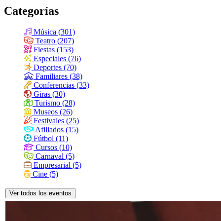
Categorías
Música (301)
Teatro (207)
Fiestas (153)
Especiales (76)
Deportes (70)
Familiares (38)
Conferencias (33)
Giras (30)
Turismo (28)
Museos (26)
Festivales (25)
Afiliados (15)
Fútbol (11)
Cursos (10)
Carnaval (5)
Empresarial (5)
Cine (5)