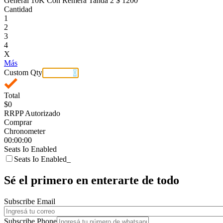
General 10K Con Remera Tanda 2
$ 1200
Cantidad
1
2
3
4
X
Más
Custom Qty
Total
$0
RRPP Autorizado
Comprar
Chronometer
00:00:00
Seats Io Enabled
Seats Io Enabled_
Sé el primero en enterarte de todo
Subscribe Email
Subscribe Phone