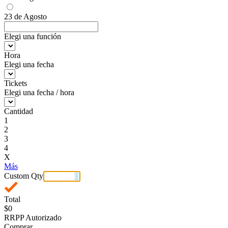
23 de Agosto
Elegi una función
Hora
Elegi una fecha
Tickets
Elegi una fecha / hora
Cantidad
1
2
3
4
X
Más
Custom Qty
Total
$0
RRPP Autorizado
Comprar