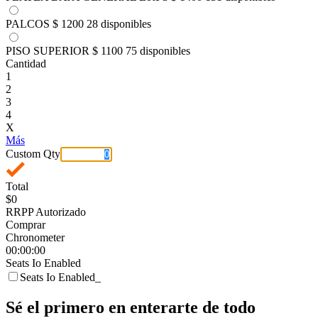
PALCOS
$ 1200
28 disponibles
PISO SUPERIOR
$ 1100
75 disponibles
Cantidad
1
2
3
4
X
Más
Custom Qty
Total
$0
RRPP Autorizado
Comprar
Chronometer
00:00:00
Seats Io Enabled
Seats Io Enabled_
Sé el primero en enterarte de todo