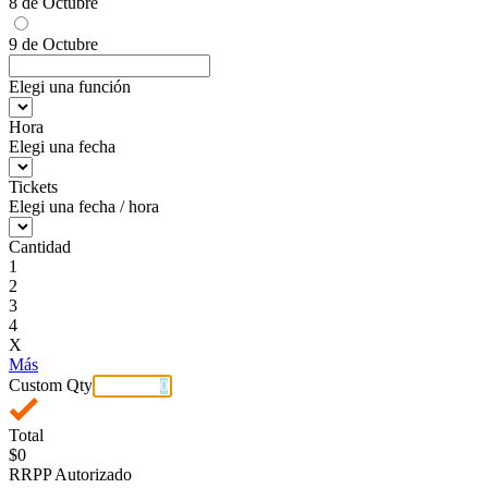
8 de Octubre
9 de Octubre
Elegi una función
Hora
Elegi una fecha
Tickets
Elegi una fecha / hora
Cantidad
1
2
3
4
X
Más
Custom Qty
Total
$0
RRPP Autorizado